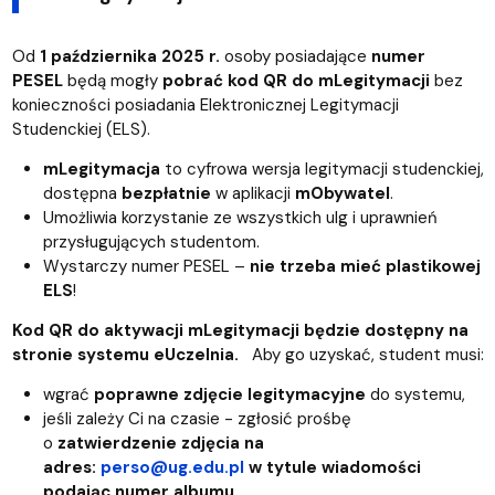
Od
1 października 2025 r.
osoby posiadające
numer
PESEL
będą mogły
pobrać kod QR do mLegitymacji
bez
konieczności posiadania Elektronicznej Legitymacji
Studenckiej (ELS).
mLegitymacja
to cyfrowa wersja legitymacji studenckiej,
dostępna
bezpłatnie
w aplikacji
mObywatel
.
Umożliwia korzystanie ze wszystkich ulg i uprawnień
przysługujących studentom.
Wystarczy numer PESEL –
nie trzeba mieć plastikowej
ELS
!
Kod QR do aktywacji mLegitymacji będzie dostępny na
stronie systemu eUczelnia.
Aby go uzyskać, student musi:
wgrać
poprawne zdjęcie legitymacyjne
do systemu,
jeśli zależy Ci na czasie - zgłosić prośbę
o
zatwierdzenie zdjęcia na
adres:
perso@ug.edu.pl
w tytule wiadomości
podając numer albumu,