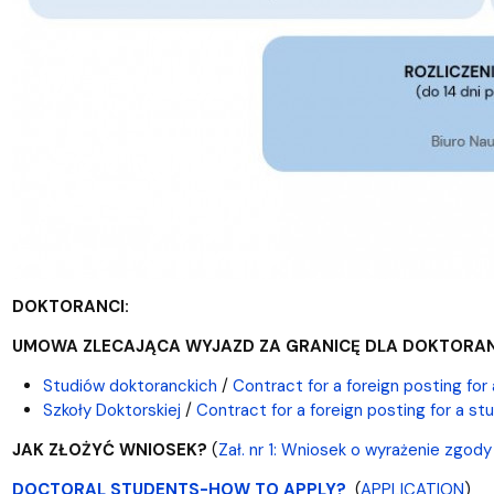
DOKTORANCI:
UMOWA ZLECAJĄCA WYJAZD ZA GRANICĘ DLA DOKTORAN
Studiów doktoranckich
/
Contract for a foreign posting for
Szkoły Doktorskiej
/
Contract for a foreign posting for a s
JAK ZŁOŻYĆ WNIOSEK?
(
Zał. nr 1: Wniosek o wyrażenie zgod
DOCTORAL STUDENTS-HOW TO APPLY?
(
APPLICATION
)