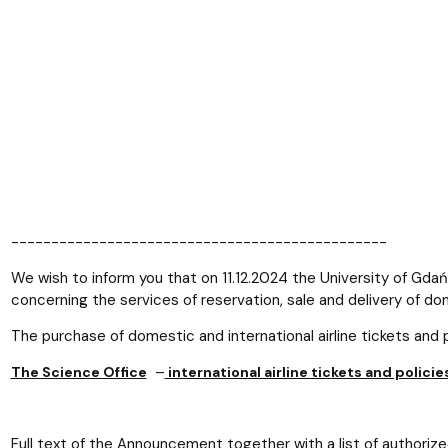
-----------------------------------------------
We wish to inform you that on 11.12.2024 the University of G
concerning the services of reservation, sale and delivery of dom
The purchase of domestic and international airline tickets and
–
The Science Office
international airline tickets and polic
Full text of the Announcement together with a list of authoriz