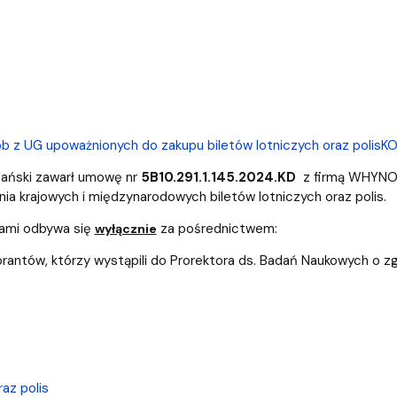
ób z UG upoważnionych do zakupu biletów lotniczych oraz polis
KO
dański zawarł umowę nr
5B10.291.1.145.2024.KD
z firmą WHYN
nia krajowych i międzynarodowych biletów lotniczych oraz polis.
isami odbywa się
za pośrednictwem:
wyłącznie
torantów, którzy wystąpili do Prorektora ds. Badań Naukowych o 
az polis