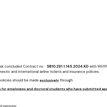
dańsk concluded Contract no.
5B10.291.1.145.2024.KD
with WHY
estic and international airline tickets and insurance policies.
 policies should be made
through:
exclusively
ies for employees and doctoral students who have submitted app
ed persons: