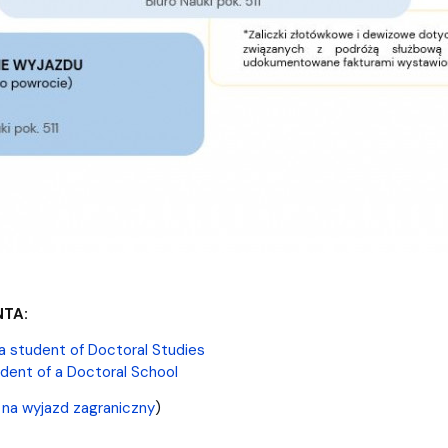
TA:
 a student of Doctoral Studies
tudent of a Doctoral School
y na wyjazd zagraniczny
)