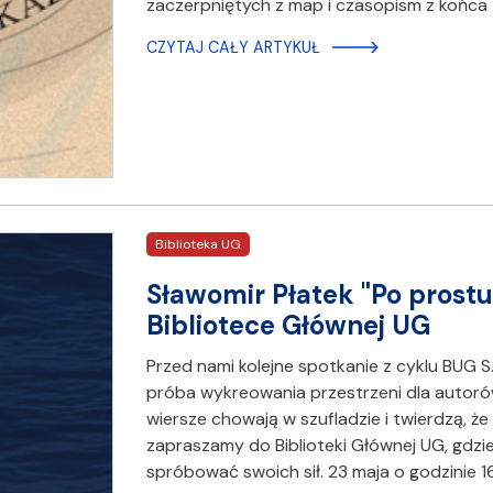
zaczerpniętych z map i czasopism z końca 
CZYTAJ CAŁY ARTYKUŁ
Biblioteka UG
Sławomir Płatek "Po prostu
Bibliotece Głównej UG
Przed nami kolejne spotkanie z cyklu BUG S.
próba wykreowania przestrzeni dla autorów
wiersze chowają w szufladzie i twierdzą, 
zapraszamy do Biblioteki Głównej UG, gdzi
spróbować swoich sił. 23 maja o godzinie 1