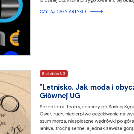
Głównej UG, która przygotowała z tej okaz
CZYTAJ CAŁY ARTYKUŁ
Biblioteka UG
"Letnisko. Jak moda i obyc
Głównej UG
Sezon letni. Teatry, spacery po Saskiej Kęp
Gwar, ruch, niecierpliwe oczekiwanie na wyj
szum morza, niespieszne wędrówki po góra
leniwe, trochę senne, a jednak zawsze gorąc