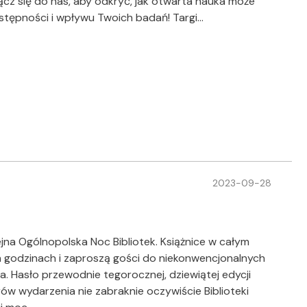
cz się do nas, aby odkryć, jak otwarta nauka może
stępności i wpływu Twoich badań! Targi…
2023-09-28
ejna Ogólnopolska Noc Bibliotek. Książnice w całym
 godzinach i zaproszą gości do niekonwencjonalnych
. Hasło przewodnie tegorocznej, dziewiątej edycji
ów wydarzenia nie zabraknie oczywiście Biblioteki