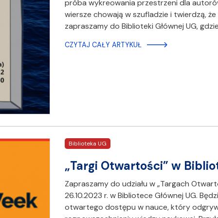
próba wykreowania przestrzeni dla autorów
wiersze chowają w szufladzie i twierdzą, 
zapraszamy do Biblioteki Głównej UG, gdzi
CZYTAJ CAŁY ARTYKUŁ
Biblioteka UG
„Targi Otwartości” w Bibli
Zapraszamy do udziału w „Targach Otwarto
26.10.2023 r. w Bibliotece Głównej UG. Będ
otwartego dostępu w nauce, który odgrywa