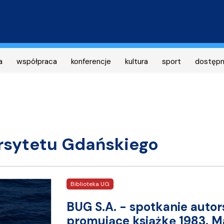
Przejdź
do
treści
a
współpraca
konferencje
kultura
sport
dostęp
ersytetu Gdańskiego
Biblioteka UG
BUG S.A. - spotkanie autor
promujące książkę 1983. 