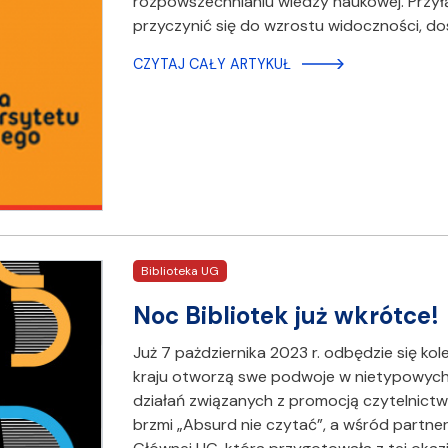
rozpowszechnianiu wiedzy naukowej. Przyłą
przyczynić się do wzrostu widoczności, do
CZYTAJ CAŁY ARTYKUŁ
Biblioteka UG
Noc Bibliotek już wkrótce!
Już 7 pażdziernika 2023 r. odbędzie się kol
kraju otworzą swe podwoje w nietypowych
działań związanych z promocją czytelnictwa
brzmi „Absurd nie czytać”, a wśród partner