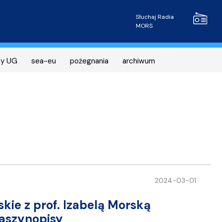
Radio MOR
Słuchaj Radia
MORS
ny UG
sea-eu
pożegnania
archiwum
2024-03-01
skie z prof. Izabelą Morską
Maszynopisy