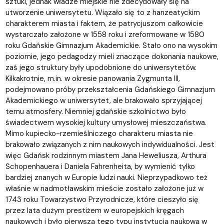
sztuki, jednak władze miejskie nie zdecydowały się na
utworzenie uniwersytetu. Wiązało się to z hanzeatyckim
charakterem miasta i faktem, że patrycjuszom całkowicie
wystarczało założone w 1558 roku i zreformowane w 1580
roku Gdańskie Gimnazjum Akademickie. Stało ono na wysokim
poziomie, jego pedagodzy mieli znaczące dokonania naukowe,
zaś jego struktury były upodobnione do uniwersytetów.
Kilkakrotnie, m.in. w okresie panowania Zygmunta III,
podejmowano próby przekształcenia Gdańskiego Gimnazjum
Akademickiego w uniwersytet, ale brakowało sprzyjającej
temu atmosfery. Niemniej gdańskie szkolnictwo było
świadectwem wysokiej kultury umysłowej mieszczaństwa.
Mimo kupiecko-rzemieślniczego charakteru miasta nie
brakowało związanych z nim naukowych indywidualności. Jest
więc Gdańsk rodzinnym miastem Jana Heweliusza, Arthura
Schopenhauera i Daniela Fahrenheita, by wymienić tylko
bardziej znanych w Europie ludzi nauki. Nieprzypadkowo też
właśnie w nadmotławskim mieście zostało założone już w
1743 roku Towarzystwo Przyrodnicze, które cieszyło się
przez lata dużym prestiżem w europejskich kręgach
naukowych i było pierwszą tego typu instytucją naukową w