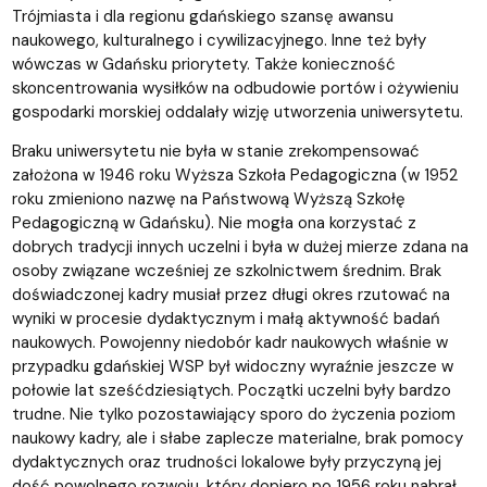
Trójmiasta i dla regionu gdańskiego szansę awansu
naukowego, kulturalnego i cywilizacyjnego. Inne też były
wówczas w Gdańsku priorytety. Także konieczność
skoncentrowania wysiłków na odbudowie portów i ożywieniu
gospodarki morskiej oddalały wizję utworzenia uniwersytetu.
Braku uniwersytetu nie była w stanie zrekompensować
założona w 1946 roku Wyższa Szkoła Pedagogiczna (w 1952
roku zmieniono nazwę na Państwową Wyższą Szkołę
Pedagogiczną w Gdańsku). Nie mogła ona korzystać z
dobrych tradycji innych uczelni i była w dużej mierze zdana na
osoby związane wcześniej ze szkolnictwem średnim. Brak
doświadczonej kadry musiał przez długi okres rzutować na
wyniki w procesie dydaktycznym i małą aktywność badań
naukowych. Powojenny niedobór kadr naukowych właśnie w
przypadku gdańskiej WSP był widoczny wyraźnie jeszcze w
połowie lat sześćdziesiątych. Początki uczelni były bardzo
trudne. Nie tylko pozostawiający sporo do życzenia poziom
naukowy kadry, ale i słabe zaplecze materialne, brak pomocy
dydaktycznych oraz trudności lokalowe były przyczyną jej
dość powolnego rozwoju, który dopiero po 1956 roku nabrał