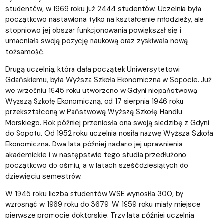
studentów, w 1969 roku już 2444 studentów. Uczelnia była
początkowo nastawiona tylko na kształcenie młodzieży, ale
stopniowo jej obszar funkcjonowania powiększał się i
umacniała swoją pozycję naukową oraz zyskiwała nową
tożsamość.
Drugą uczelnią, która dała początek Uniwersytetowi
Gdańskiemu, była Wyższa Szkoła Ekonomiczna w Sopocie. Już
we wrześniu 1945 roku utworzono w Gdyni niepaństwową
Wyższą Szkołę Ekonomiczną, od 17 sierpnia 1946 roku
przekształconą w Państwową Wyższą Szkołę Handlu
Morskiego. Rok później przeniosła ona swoją siedzibę z Gdyni
do Sopotu. Od 1952 roku uczelnia nosiła nazwę Wyższa Szkoła
Ekonomiczna. Dwa lata później nadano jej uprawnienia
akademickie i w następstwie tego studia przedłużono
początkowo do ośmiu, a w latach sześćdziesiątych do
dziewięciu semestrów.
W 1945 roku liczba studentów WSE wynosiła 300, by
wzrosnąć w 1969 roku do 3679. W 1959 roku miały miejsce
pierwsze promocje doktorskie. Trzy lata później uczelnia