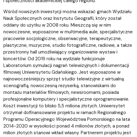
i społeczności akademickiej całego regionu.
Wśród nowszych inwestycji można wskazać gmach Wydziału
Nauk Społecznych oraz Instytutu Geografii, który został
oddany do użytku w 2008 roku. Mieszczą się w nim
nowoczesne, wyposażone w multimedia aule, specjalistyczne
pracownie socjologiczne, obserwacyjne, terapeutyczne,
plastyczne, muzyczne, studio fotograficzne, radiowe, a także
przestronny hall umożliwiający organizowanie wystaw i
koncertów. Od 2019 roku na wydziale funkcjonuje
Laboratorium symulacji nagrań telewizyjnych i dokumentacji
filmowej Uniwersytetu Gdańskiego. Jest wyposażone w
najnowocześniejszy sprzęt studio telewizyjne z wirtualną
scenografią, nowoczesną reżyserką, stanowiskami do
montażu materiałów filmowych, newsroomami, posiada
profesjonalne komputery i specjalistyczne oprogramowanie.
Koszt inwestycji to blisko 5,5 miliona złotych. Uniwersytet
otrzymał dofinansowanie projektu w ramach Regionalnego
Programu Operacyjnego Województwa Pomorskiego na lata
2014-2020 w wysokości ponad 4 milionów złotych, a ponad
milion złotych stanowi wkład własny. Partnerem projektu jest