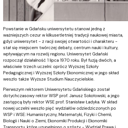
Powstanie w Gdańsku uniwersytetu stanowi jedną z
ważniejszych cezur w kilkusetletniej tradycji naukowej miasta,
gdyż uniwersytet - z racji swojej otwartości i charakteru -
stał się miejscem twórczej debaty, centrum nauki i kultury,
wpływającym na rozwój regionu. Uniwersytet Gdański
rozpoczął działalność 1 lipca 1970 roku. Był fuzją dwóch, a
właściwie trzech uczelni: oprócz Wyższej Szkoły
Pedagogicznej i Wyższej Szkoły Ekonomicznej w jego skład
weszło także Wyższe Studium Nauczycielskie.
Pierwszym rektorem Uniwersytetu Gdańskiego został
dotychczasowy rektor WSP prof. Janusz Sokołowski, a jego
zastępcą były rektor WSE prof. Stanisław Ładyka. W skład
nowej uczelni weszło pięć wydziałów odziedziczonych po
WSP i WSE: Humanistyczny, Matematyki, Fizyki i Chemii,
Biologii i Nauki o Ziemi, Ekonomiki Produkcji i Ekonomiki
Transportu, które uzupełniono o szósty - Wydział Prawa i