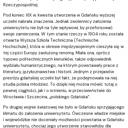
Rzeczypospolitej.
Pod koniec XIX w. kwestia utworzenia w Gdańsku wyższej
uczelni nabrała znaczenia. Jednak zwolennicy założenia
uniwersytetu nie byli na tyle wpływowi, by przeforsować
swoje zamierzenia. W tym stanie rzeczy w 1904 roku została
otwarta Wyższa Szkoła Techniczna (Technische
Hochschule), która w okresie międzywojennym cieszyła się w
tej części Europy zasłużoną renomą. Miała ona, oprócz
typowo politechnicznych kierunków, także odpowiednik
wydziału humanistycznego, na którym powstawały prace z
literatury, językoznawstwa i historii. Jednym z przejawów
prestiżu gdańskiej uczelni był fakt, że podejmowała na niej
studia polska młodzież. To dzięki niej można mówić tutaj o
pewnej ciągłości, jak i o istnieniu, w przeciwieństwie do
Wrocławia i Szczecina, „polskiego Gdańska”.
Po drugiej wojnie światowej nie było w Gdańsku sprzyjającego
klimatu do założenia uniwersytetu. Ówczesne władze miejskie
i wojewódzkie nie doceniały możliwości powstania w Gdańsku
uniwersytetu, chociaż jego utworzenie stanowiłoby dla