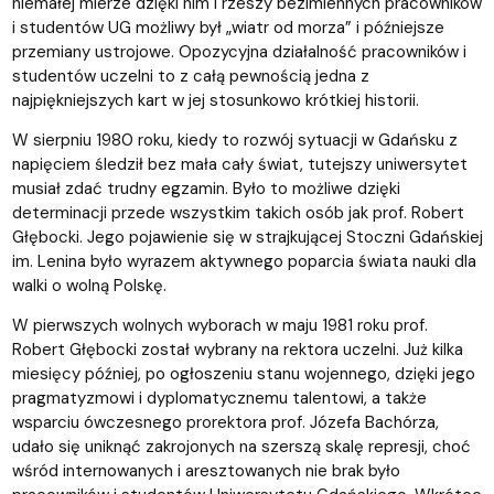
niemałej mierze dzięki nim i rzeszy bezimiennych pracowników
i studentów UG możliwy był „wiatr od morza” i późniejsze
przemiany ustrojowe. Opozycyjna działalność pracowników i
studentów uczelni to z całą pewnością jedna z
najpiękniejszych kart w jej stosunkowo krótkiej historii.
W sierpniu 1980 roku, kiedy to rozwój sytuacji w Gdańsku z
napięciem śledził bez mała cały świat, tutejszy uniwersytet
musiał zdać trudny egzamin. Było to możliwe dzięki
determinacji przede wszystkim takich osób jak prof. Robert
Głębocki. Jego pojawienie się w strajkującej Stoczni Gdańskiej
im. Lenina było wyrazem aktywnego poparcia świata nauki dla
walki o wolną Polskę.
W pierwszych wolnych wyborach w maju 1981 roku prof.
Robert Głębocki został wybrany na rektora uczelni. Już kilka
miesięcy później, po ogłoszeniu stanu wojennego, dzięki jego
pragmatyzmowi i dyplomatycznemu talentowi, a także
wsparciu ówczesnego prorektora prof. Józefa Bachórza,
udało się uniknąć zakrojonych na szerszą skalę represji, choć
wśród internowanych i aresztowanych nie brak było