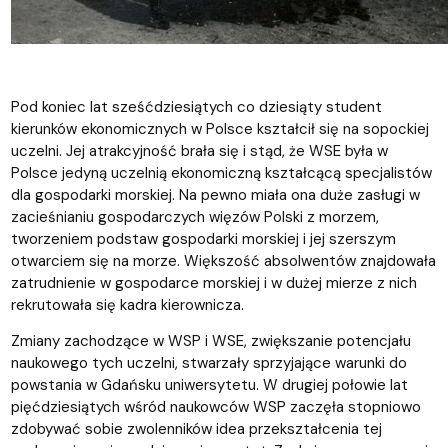
Pod koniec lat sześćdziesiątych co dziesiąty student
kierunków ekonomicznych w Polsce kształcił się na sopockiej
uczelni. Jej atrakcyjność brała się i stąd, że WSE była w
Polsce jedyną uczelnią ekonomiczną kształcącą specjalistów
dla gospodarki morskiej. Na pewno miała ona duże zasługi w
zacieśnianiu gospodarczych więzów Polski z morzem,
tworzeniem podstaw gospodarki morskiej i jej szerszym
otwarciem się na morze. Większość absolwentów znajdowała
zatrudnienie w gospodarce morskiej i w dużej mierze z nich
rekrutowała się kadra kierownicza.
Zmiany zachodzące w WSP i WSE, zwiększanie potencjału
naukowego tych uczelni, stwarzały sprzyjające warunki do
powstania w Gdańsku uniwersytetu. W drugiej połowie lat
pięćdziesiątych wśród naukowców WSP zaczęła stopniowo
zdobywać sobie zwolenników idea przekształcenia tej