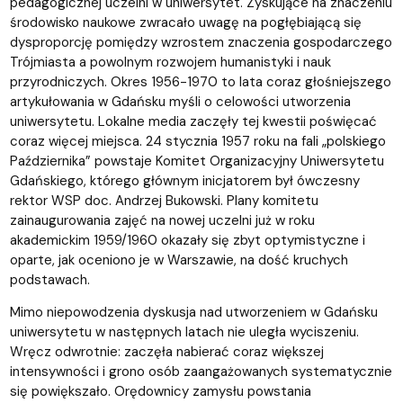
pedagogicznej uczelni w uniwersytet. Zyskujące na znaczeniu
środowisko naukowe zwracało uwagę na pogłębiającą się
dysproporcję pomiędzy wzrostem znaczenia gospodarczego
Trójmiasta a powolnym rozwojem humanistyki i nauk
przyrodniczych. Okres 1956-1970 to lata coraz głośniejszego
artykułowania w Gdańsku myśli o celowości utworzenia
uniwersytetu. Lokalne media zaczęły tej kwestii poświęcać
coraz więcej miejsca. 24 stycznia 1957 roku na fali „polskiego
Października” powstaje Komitet Organizacyjny Uniwersytetu
Gdańskiego, którego głównym inicjatorem był ówczesny
rektor WSP doc. Andrzej Bukowski. Plany komitetu
zainaugurowania zajęć na nowej uczelni już w roku
akademickim 1959/1960 okazały się zbyt optymistyczne i
oparte, jak oceniono je w Warszawie, na dość kruchych
podstawach.
Mimo niepowodzenia dyskusja nad utworzeniem w Gdańsku
uniwersytetu w następnych latach nie uległa wyciszeniu.
Wręcz odwrotnie: zaczęła nabierać coraz większej
intensywności i grono osób zaangażowanych systematycznie
się powiększało. Orędownicy zamysłu powstania