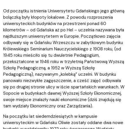
Od początku istnienia Uniwersytetu Gdańskiego jego główną
bolączką były kłopoty lokalowe. Z powodu rozproszenia
uniwersyteckich budynków na przestrzeni ponad 60
kilometrów – od Gdańska aż po Hel – uczelnia nazywana była
najdłuższym uniwersytetem w Europie. Początkowo zajęcia
odbywały się w Gdańsku Wrzeszczu w zabytkowym budynku
Królewskiego Seminarium Nauczycielskiego z 1908 roku, (od
1945 roku mieściło się tu dwuletnie Pedagogium,
przekształcone w 1946 roku w trzyletnią Państwową Wyższą
Szkołę Pedagogiczną, a 1952 w Wyższą Szkołę
Pedagogiczną), nazywanym „kolebką” uczelni. W budynku
panowało niezwykłe zagęszczenie, a cześć zajęć odbywała
się po drugiej stronie ulicy w iście spartańskich warunkach. W
Sopocie w budynkach dawnej Wyższej Szkoły Ekonomicznej,
swoje miejsce znalazły nauki ekonomiczne (dziś znajdują się
tam wydziały Ekonomiczny oraz Zarządzania).
Na początku lat siedemdziesiątych w kampusie
uniwersyteckim w Gdańsku Oliwie zostały oddane dwa nowe
budynki: w październiku 1972 roku ówczesnego Wydziału