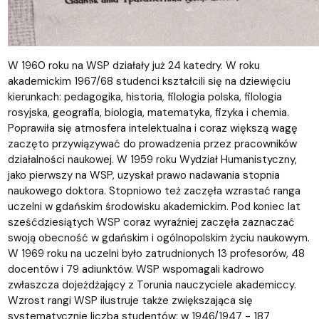
W 1960 roku na WSP działały już 24 katedry. W roku
akademickim 1967/68 studenci kształcili się na dziewięciu
kierunkach: pedagogika, historia, filologia polska, filologia
rosyjska, geografia, biologia, matematyka, fizyka i chemia.
Poprawiła się atmosfera intelektualna i coraz większą wagę
zaczęto przywiązywać do prowadzenia przez pracowników
działalności naukowej. W 1959 roku Wydział Humanistyczny,
jako pierwszy na WSP, uzyskał prawo nadawania stopnia
naukowego doktora. Stopniowo też zaczęła wzrastać ranga
uczelni w gdańskim środowisku akademickim. Pod koniec lat
sześćdziesiątych WSP coraz wyraźniej zaczęła zaznaczać
swoją obecność w gdańskim i ogólnopolskim życiu naukowym.
W 1969 roku na uczelni było zatrudnionych 13 profesorów, 48
docentów i 79 adiunktów. WSP wspomagali kadrowo
zwłaszcza dojeżdżający z Torunia nauczyciele akademiccy.
Wzrost rangi WSP ilustruje także zwiększająca się
systematycznie liczba studentów: w 1946/1947 - 187