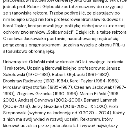
pracowników i studentów Uniwersytetu Gdańskiego. Wkrótce
jednak prof. Robert Głębocki został zmuszony do rezygnacji
ze stanowiska rektora. Trzeba podkreślić, że piastujący po
nim kolejno urząd rektora profesorowie Bronisław Rudowicz i
Karol Taylor, kontynuowali jego politykę cichej acz skutecznej
ochrony zwolenników „Solidarności”. Dzięki ich, a także rektora
Czesława Jackowiaka postawie, nacechowanej mądrością
połączoną z pragmatyzmem, uczelnia wyszła z okresu PRL-u
stosunkowo obronną ręką.
Uniwersytet Gdański miał w okresie 50 lat swojego istnienia
11 rektorów. Uczelnią kierowali kolejno profesorowie: Janusz
Sokołowski (1970-1981), Robert Głębocki (1981-1982),
Bronisław Rudowicz (1982-1984), Karol Taylor (1984-1985),
Mirosław Krzysztofiak (1985-1987), Czesław Jackowiak (1987-
1990), Zbigniew Grzonka (1990-1996), Marcin Pliński (1996-
2002), Andrzej Ceynowa (2002-2008), Bernard Lammek
(2008-2016), Jerzy Gwizdała (2016-2020, IX 2020), Piotr
Stepnowski (wybrany na kadencję od XI 2020 - 2024). Każdy
z nich ma swój wkład w rozwój uczelni. Rektorem, który
kierował uczelnią przez jedenaście lat i wywarł największy