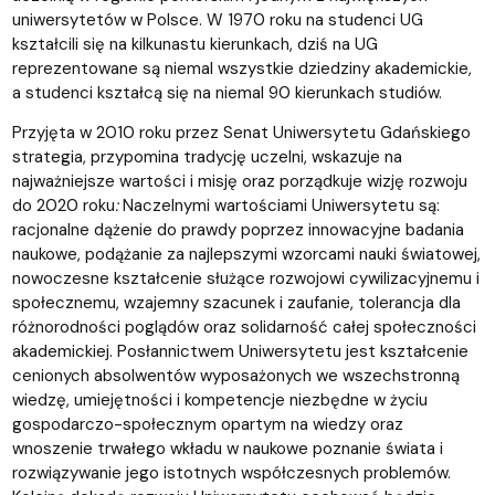
uniwersytetów w Polsce. W 1970 roku na studenci UG
kształcili się na kilkunastu kierunkach, dziś na UG
reprezentowane są niemal wszystkie dziedziny akademickie,
a studenci kształcą się na niemal 90 kierunkach studiów.
Przyjęta w 2010 roku przez Senat Uniwersytetu Gdańskiego
strategia, przypomina tradycję uczelni, wskazuje na
najważniejsze wartości i misję oraz porządkuje wizję rozwoju
do 2020 roku
:
Naczelnymi wartościami Uniwersytetu są:
racjonalne dążenie do prawdy poprzez innowacyjne badania
naukowe, podążanie za najlepszymi wzorcami nauki światowej,
nowoczesne kształcenie służące rozwojowi cywilizacyjnemu i
społecznemu, wzajemny szacunek i zaufanie, tolerancja dla
różnorodności poglądów oraz solidarność całej społeczności
akademickiej. Posłannictwem Uniwersytetu jest kształcenie
cenionych absolwentów wyposażonych we wszechstronną
wiedzę, umiejętności i kompetencje niezbędne w życiu
gospodarczo-społecznym opartym na wiedzy oraz
wnoszenie trwałego wkładu w naukowe poznanie świata i
rozwiązywanie jego istotnych współczesnych problemów.