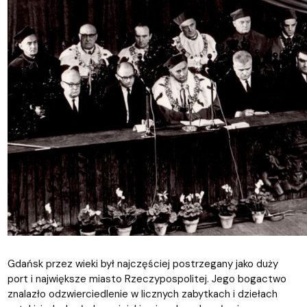
Gdańsk przez wieki był najczęściej postrzegany jako duży
port i największe miasto Rzeczypospolitej. Jego bogactwo
znalazło odzwierciedlenie w licznych zabytkach i dziełach