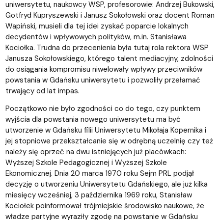
uniwersytetu, naukowcy WSP, profesorowie: Andrzej Bukowski,
Gotfryd Kupryszewski i Janusz Sokołowski oraz docent Roman
Wapiński, musieli dla tej idei zyskać poparcie lokalnych
decydentów i wpływowych polityków, m.in. Stanisława
Kociołka. Trudna do przecenienia była tutaj rola rektora WSP
Janusza Sokołowskiego, którego talent mediacyjny, zdolności
do osiągania kompromisu niwelowały wpływy przeciwników
powstania w Gdańsku uniwersytetu i pozwoliły przełamać
trwający od lat impas.
Początkowo nie było zgodności co do tego, czy punktem
wyjścia dla powstania nowego uniwersytetu ma być
utworzenie w Gdańsku filii Uniwersytetu Mikołaja Kopernika i
jej stopniowe przekształcanie się w odrębną uczelnię czy też
należy się oprzeć na dwu istniejących już placówkach:
Wyższej Szkole Pedagogicznej i Wyższej Szkole
Ekonomicznej. Dnia 20 marca 1970 roku Sejm PRL podjął
decyzję o utworzeniu Uniwersytetu Gdańskiego, ale już kilka
miesięcy wcześniej, 3 października 1969 roku, Stanisław
Kociołek poinformował trójmiejskie środowisko naukowe, że
władze partyjne wyraziły zgodę na powstanie w Gdańsku