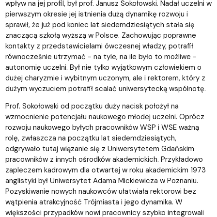
wpływ na jej profil, był prof. Janusz Sokołowski. Nadał uczelni w
pierwszym okresie jej istnienia dużą dynamikę rozwoju i
sprawił, że już pod koniec lat siedemdziesiątych stała się
znaczącą szkołą wyższą w Polsce. Zachowując poprawne
kontakty z przedstawicielami ówczesnej władzy, potrafił
równocześnie utrzymać - na tyle, na ile było to możliwe -
autonomię uczelni. Był nie tylko wyjątkowym człowiekiem o
dużej charyzmie i wybitnym uczonym, ale i rektorem, który z
dużym wyczuciem potrafił scalać uniwersytecką wspólnotę.
Prof. Sokołowski od początku duży nacisk położył na
wzmocnienie potencjału naukowego młodej uczelni. Oprócz
rozwoju naukowego byłych pracowników WSP i WSE ważną
rolę, zwłaszcza na początku lat siedemdziesiątych,
odgrywało tutaj wiązanie się z Uniwersytetem Gdańskim
pracowników z innych ośrodków akademickich. Przykładowo
zapleczem kadrowym dla otwartej w roku akademickim 1973
anglistyki był Uniwersytet Adama Mickiewicza w Poznaniu.
Pozyskiwanie nowych naukowców ułatwiała rektorowi bez
wątpienia atrakcyjność Trójmiasta i jego dynamika. W
większości przypadków nowi pracownicy szybko integrowali