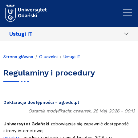
Przejdź do treści
Usługi IT
Strona główna
O uczelni
Usługi IT
Regulaminy i procedury
Deklaracja dostępności - ug.edu.pl
Ostatnia modyfikacja: czwartek, 28 Maj, 2026 - 09:13
Uniwersytet Gdański
zobowiązuje się zapewnić dostępność
strony internetowej
ug.edu.pl
zgodnie z ustawą z dnia 4 kwietnia 2019 r. o