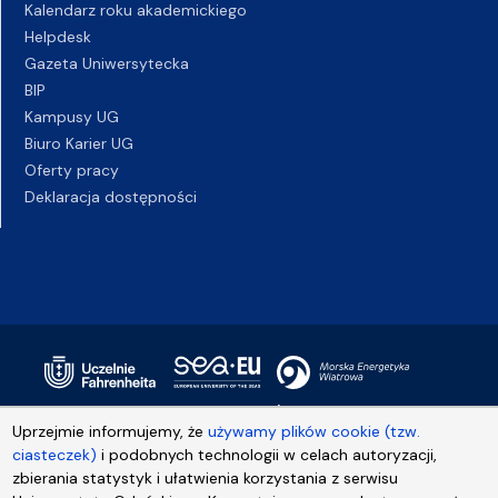
Kalendarz roku akademickiego
Helpdesk
Gazeta Uniwersytecka
BIP
Kampusy UG
Biuro Karier UG
Oferty pracy
Deklaracja dostępności
Uprzejmie informujemy, że
używamy plików cookie (tzw.
ciasteczek)
i podobnych technologii w celach autoryzacji,
zbierania statystyk i ułatwienia korzystania z serwisu