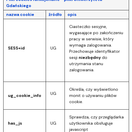
Gdańskiego
nazwa cookie
źródło
opis
Ciasteczko sesyjne,
wygasające po zakończeniu
pracy w serwisie, który
wymaga zalogowania.
SESS+id
UG
Przechowuje identyfikator
sesji
niezbędny
do
utrzymania stanu
zalogowania.
Określa, czy wyświetlono
UG
ug_cookie_info
monit o używaniu plików
cookie.
Sprawdza, czy przeglądarka
has_js
UG
użytkownika obsługuje
javascript