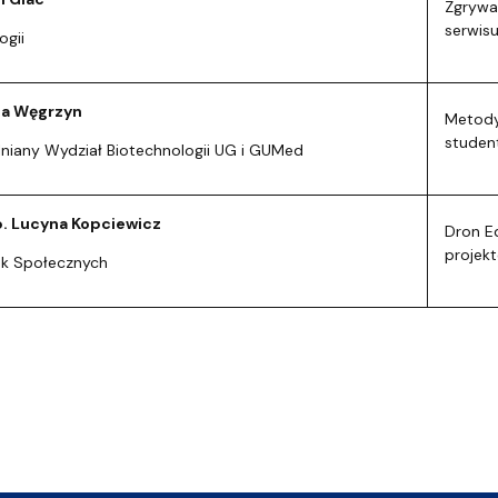
Zgrywa
serwis
ogii
na Węgrzyn
Metodyk
student
niany Wydział Biotechnologii UG i GUMed
b. Lucyna Kopciewicz
Dron Ed
projek
uk Społecznych