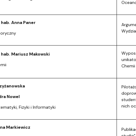
Oceano
r hab. Anna Paner
Argume
Wydzia
toryczny
Wyposa
r hab. Mariusz Makowski
unikat
mii
Chemii
rzyżanowska
Pilota
doprow
dra Nowel
studen
nich o
matyki, Fizyki i Informatyki
na Markiewicz
Publik
studia"