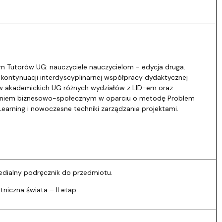
m Tutorów UG: nauczyciele nauczycielom - edycja druga.
 kontynuacji interdyscyplinarnej współpracy dydaktycznej
w akademickich UG różnych wydziałów z LID-em oraz
niem biznesowo-społecznym w oparciu o metodę Problem
earning i nowoczesne techniki zarządzania projektami.
edialny podręcznik do przedmiotu.
niczna świata – II etap