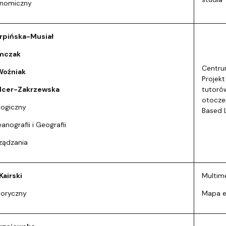
onomiczny
arpińska-Musiał
ymczak
Centru
Woźniak
Projekt
lcer-Zakrzewska
tutoró
otocze
logiczny
Based L
nografii i Geografii
ządzania
Kairski
Multim
toryczny
Mapa et