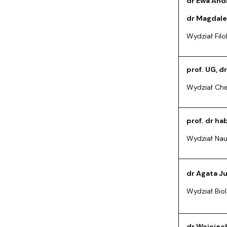
dr Ewa And
dr Magdale
Wydział Filo
prof. UG, d
Wydział Che
prof. dr ha
Wydział Na
dr Agata J
Wydział Biol
dr Wojciec