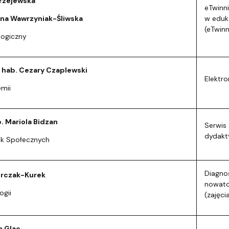
rzejewska
eTwinn
na Wawrzyniak-Śliwska
w eduka
(eTwinn
logiczny
r hab. Cezary Czaplewski
Elektr
mii
b. Mariola Bidzan
Serwis
dydakty
uk Społecznych
Diagno
urczak-Kurek
nowato
ogii
(zajęci
h Glac