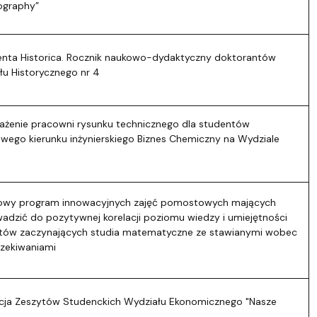
graphy”
nta Historica. Rocznik naukowo-dydaktyczny doktorantów
łu Historycznego nr 4
żenie pracowni rysunku technicznego dla studentów
owego kierunku inżynierskiego Biznes Chemiczny na Wydziale
żowy program innowacyjnych zajęć pomostowych mających
adzić do pozytywnej korelacji poziomu wiedzy i umiejętności
tów zaczynających studia matematyczne ze stawianymi wobec
czekiwaniami
acja Zeszytów Studenckich Wydziału Ekonomicznego "Nasze