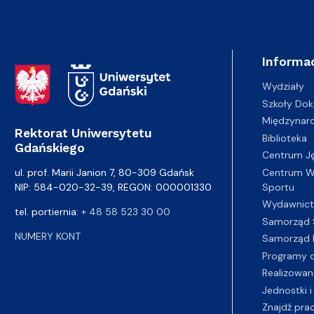
Informac
Adres Rektoratu
Wydziały
Szkoły Dok
Międzynar
Rektorat Uniwersytetu
Biblioteka
Gdańskiego
Centrum J
Centrum Wy
ul. prof. Marii Janion 7, 80-309 Gdańsk
Sportu
NIP: 584-020-32-39, REGON: 000001330
Wydawnic
tel. portiernia:
+ 48 58 523 30 00
Samorząd 
NUMERY KONT
Samorząd 
Programy d
Realizowan
Jednostki i
Znajdź pra