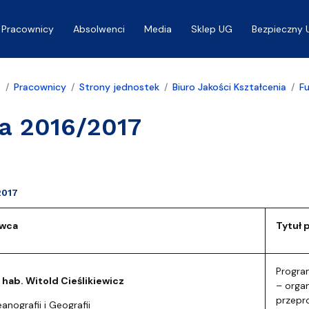
Pracownicy
Absolwenci
Media
Sklep UG
Bezpieczny 
a
Pracownicy
Strony jednostek
Biuro Jakości Kształcenia
F
a 2016/2017
2017
wca
Tytuł 
Program
r hab. Witold Cieślikiewicz
– orga
przepr
nografii i Geografii