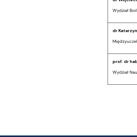
Wydział Biol
dr Katarzy
Międzyuczel
prof. dr ha
Wydział Na