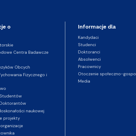
je o
Informacje dla
Kandydaci
Studenci
torskie
Doktoranci
odowe Centra Badawcze
Absolwenci
Pracownicy
ęzyków Obcych
Otoczenie społeczno-gospo
chowania Fizycznego i
Media
two
Studentów
Doktorantów
oskonałości naukowej
e projekty
 organizacje
cownika