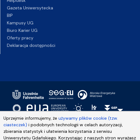
Helpdesk
Gazeta Uniwersytecka
BIP
Kampusy UG
Biuro Karier UG
Oferty pracy
Deklaracja dostępności
Uprzejmie informujemy, że
używamy plików cookie (tzw.
ciasteczek)
i podobnych technologii w celach autoryzacji,
zbierania statystyk i ułatwienia korzystania z serwisu
Uniwersytetu Gdańskiego. Korzystając z naszych stron wyrażasz