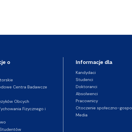
je o
Informacje dla
Kandydaci
Studenci
torskie
Doktoranci
odowe Centra Badawcze
Absolwenci
Pracownicy
ęzyków Obcych
Otoczenie społeczno-gospo
chowania Fizycznego i
Media
two
Studentów