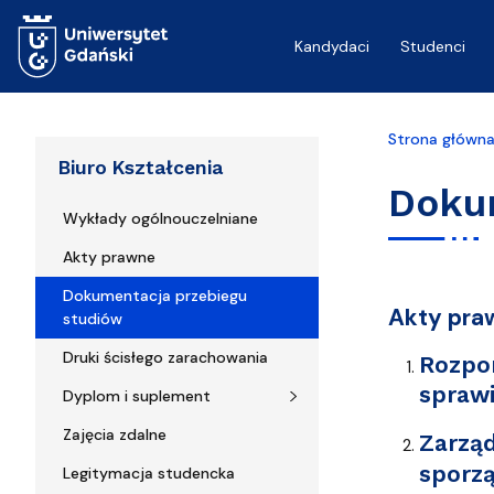
Przejdź do treści
Kandydaci
Studenci
Strona główn
Biuro Kształcenia
Doku
Wykłady ogólnouczelniane
Akty prawne
Dokumentacja przebiegu
Akty pra
studiów
Druki ścisłego zarachowania
Rozpor
spraw
Dyplom i suplement
Zajęcia zdalne
Zarząd
sporzą
Legitymacja studencka