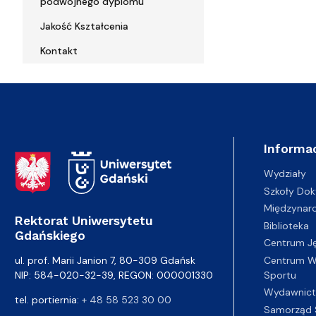
podwójnego dyplomu
Jakość Kształcenia
Kontakt
Informac
Adres Rektoratu
Wydziały
Szkoły Dok
Międzynar
Rektorat Uniwersytetu
Biblioteka
Gdańskiego
Centrum J
Centrum Wy
ul. prof. Marii Janion 7, 80-309 Gdańsk
Sportu
NIP: 584-020-32-39, REGON: 000001330
Wydawnic
tel. portiernia:
+ 48 58 523 30 00
Samorząd 