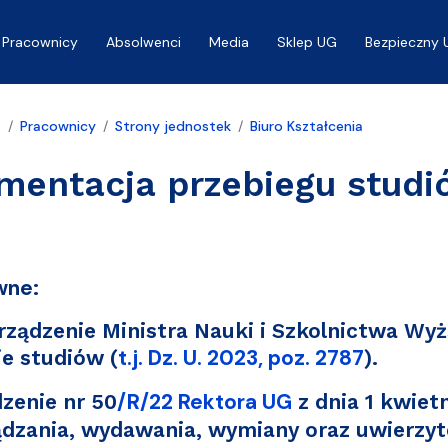
Pracownicy
Absolwenci
Media
Sklep UG
Bezpieczny 
a
Pracownicy
Strony jednostek
Biuro Kształcenia
mentacja przebiegu studi
wne
:
ządzenie Ministra Nauki i Szkolnictwa Wyżs
t.j. Dz. U. 2023, poz. 2787
ie studiów
(
).
/R/22 Rektora UG
zenie nr 50
z dnia 1 kwietn
dzania, wydawania, wymiany oraz uwierzy