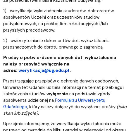
Za pośrednictwem Biura Kształcenia odbywa się:
1)
weryfikacja wykształcenia studentów, doktorantów,
absolwentów Uczelni oraz uczestników studiów
podyplomowych, na prośbę firm rekrutacyjnych i/lub
przyszłych pracodawców;
2)
uwierzytelnianie dokumentów dot. wykształcenia
przeznaczonych do obrotu prawnego z zagranicą.
Prośby o potwierdzenie danych dot. wykształcenia
należy przesyłać wyłącznie na
adres:
weryfikacja@ug.edu.pl
.
Przestrzegając przepisów o ochronie danych osobowych,
Uniwersytet Gdański udziela informacji na temat przebiegu i
zakończenia studiów
wyłącznie
na podstawie zgody
absolwenta udzielonej na
Formularzu Uniwersytetu
Gdańskiego
, który należy dołączyć do wysyłanej prośby
(jako
skan lub zdjęcie).
Uprzejmie informujemy, że weryfikacja wykształcenia może
potrwać od tygodnia do kilku tygodni w zależności od okresu