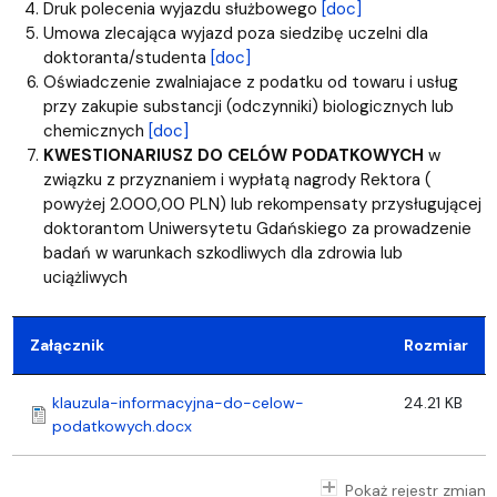
Druk polecenia wyjazdu służbowego
[doc]
Umowa zlecająca wyjazd poza siedzibę uczelni dla
doktoranta/studenta
[doc]
Oświadczenie zwalniajace z podatku od towaru i usług
przy zakupie substancji (odczynniki) biologicznych lub
chemicznych
[doc]
KWESTIONARIUSZ DO CELÓW PODATKOWYCH
w
związku z przyznaniem i wypłatą nagrody Rektora (
powyżej 2.000,00 PLN) lub rekompensaty przysługującej
doktorantom Uniwersytetu Gdańskiego za prowadzenie
badań w warunkach szkodliwych dla zdrowia lub
uciążliwych
Załącznik
Rozmiar
klauzula-informacyjna-do-celow-
24.21 KB
podatkowych.docx
Pokaż rejestr zmian