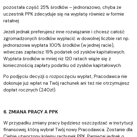
pozostała część 25% środków – jednorazowo, chyba że
uczestnik PPK zdecyduje się na wypłatę również w formie
ratalnej
Jeżeli jednak preferujesz inne rozwiązanie i chcesz całość
zgromadzonych środków wypłacić w dowolnej liczbie rat np.
jednorazowa wypłata 100% środków (w jednej racie),
wówczas zapłacisz 19% podatek od zysków kapitałowych.
Wypłata środków w mniej niż 120 ratach wiąże się z
koniecznością zapłaty podatku od zysków kapitałowych.
Po podjęciu decyzji o rozpoczęciu wypłat, Pracodawca nie
dokonuje już wpłat na Twój rachunek ani też nie otrzymujesz
dopłat rocznych (240zł).
6.
ZMIANA PRACY A PPK
W przypadku zmiany pracy będziesz oszczędzać w instytucji
finansowej, którą wybrał Twój nowy Pracodawca. Zostanie dla
Ciebie utworzony kolejny rachunek PPK. Pamiętaj jednak o