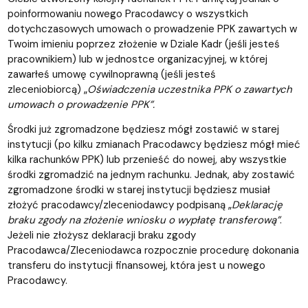
poinformowaniu nowego Pracodawcy o wszystkich
dotychczasowych umowach o prowadzenie PPK zawartych w
Twoim imieniu poprzez złożenie w Dziale Kadr (jeśli jesteś
pracownikiem) lub w jednostce organizacyjnej, w której
zawarłeś umowę cywilnoprawną (jeśli jesteś
zleceniobiorcą) „
Oświadczenia uczestnika PPK o zawartych
umowach o prowadzenie PPK”.
Środki już zgromadzone będziesz mógł zostawić w starej
instytucji (po kilku zmianach Pracodawcy będziesz mógł mieć
kilka rachunków PPK) lub przenieść do nowej, aby wszystkie
środki zgromadzić na jednym rachunku. Jednak, aby zostawić
zgromadzone środki w starej instytucji będziesz musiał
złożyć pracodawcy/zleceniodawcy podpisaną „
Deklarację
braku zgody na złożenie wniosku o wypłatę transferową”
.
Jeżeli nie złożysz deklaracji braku zgody
Pracodawca/Zleceniodawca rozpocznie procedurę dokonania
transferu do instytucji finansowej, która jest u nowego
Pracodawcy.