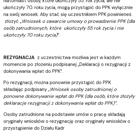
Natomiast osoby, które ukończyły 55. rok życia, ale nie
ukończyły 70. roku życia, mogą przystąpić do PPK wyłącznie
na swój wniosek. Aby stać się uczestnikiem PPK powinieneś
złożyć „
Wniosek o zawarcie umowy o prowadzenie PPK (dla
osób zatrudnionych, które ukończyły 55 rok życia i nie
ukończyły 70 roku życia)
”.
REZYGNACJA
z uczestnictwa możliwa jest w każdym
momencie po złożeniu podpisanej „Deklaracji o rezygnacji z
dokonywania wpłat do PPK”.
Po rezygnacji, można ponownie przystąpić do PPK
składając podpisany
„Wniosek osoby zatrudnionej o
ponowne dokonywanie wpłat do PPK (dla osób, które złożyły
deklaracje rezygnacji z dokonywania wpłat do PPK)”.
Osoby zatrudnione na podstawie umów o pracę składają
oryginały wniosków o rezygnację oraz oryginały wniosków o
przystąpienie do Działu Kadr