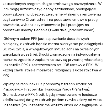
zatrudnionych program długoterminowego oszczędzania. W
PPK mogą uczestniczyć osoby zatrudnione, podlegające
obowiązkowemu ubezpieczeniu emerytalnemu i rentowemu,
czyli zarówno Ci zatrudnieni na podstawie umowy o pracę,
powołania, wyboru, czy mianowania jak i pracujący na
podstawie umowy zlecenia (zwani dalej „pracownikami”).
Głównym celem PPK jest zapewnienie dodatkowych
pieniędzy, z których będzie można skorzystać po osiągnięciu
60 roku życia, a w wyjątkowych sytuacjach i na określonych
warunkach wcześniej. Środki gromadzone na indywidualnym
rachunku zgodnie z zapisami ustawy są prywatną własnością
uczestnika PPK z zastrzeżeniem art. 105 ustawy o PPK. W
każdej chwili istnieje możliwość rezygnacji z uczestnictwa w
PPK.
Wpłaty na rachunek PPK pochodzą z trzech źródeł: od
Pracodawcy, Pracownika i Funduszu Pracy (Państwa).
Gromadzone w PPK środki będą inwestowane w fundusze
zdefiniowanej daty, w których poziom ryzyka zależy od wieku
uczestnika (im uczestnik ma krótszy okres do osiągnięcia 60