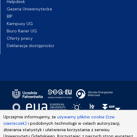
Helpdesk
Gazeta Uniwersytecka
BIP
Kampusy UG
Biuro Karier UG
Oferty pracy
Deklaracja dostępności
Uprzejmie informujemy, że
używamy plików cookie (tzw.
ciasteczek)
i podobnych technologii w celach autoryzacji,
zbierania statystyk i ułatwienia korzystania z serwisu
Uniwersytetu Gdańskiego. Korzystając z naszych stron wyrażasz