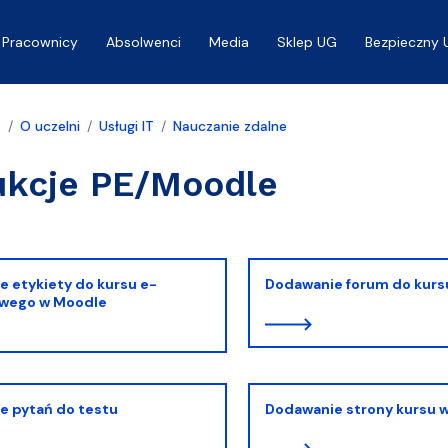
Pracownicy
Absolwenci
Media
Sklep UG
Bezpieczny 
a
O uczelni
Usługi IT
Nauczanie zdalne
ukcje PE/Moodle
 etykiety do kursu e-
Dodawanie forum do kurs
owego w Moodle
e pytań do testu
Dodawanie strony kursu 