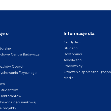
je o
Informacje dla
Kandydaci
Studenci
torskie
Doktoranci
odowe Centra Badawcze
Absolwenci
Pracownicy
ęzyków Obcych
Otoczenie społeczno-gospo
chowania Fizycznego i
Media
two
Studentów
Doktorantów
oskonałości naukowej
e projekty