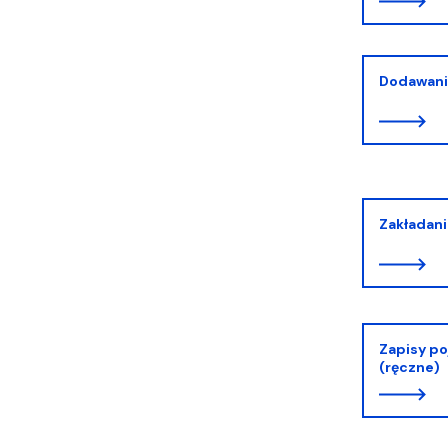
Dodawani
Zakładan
Zapisy p
(ręczne)