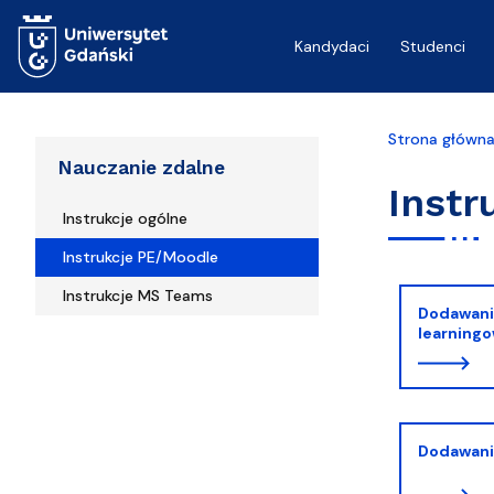
Przejdź do treści
Kandydaci
Studenci
Strona główn
Nauczanie zdalne
Instr
Instrukcje ogólne
Instrukcje PE/Moodle
Instrukcje MS Teams
Dodawanie
learning
Dodawani