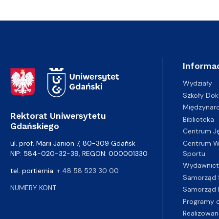
Informac
Adres Rektoratu
Wydziały
Szkoły Dok
Międzynar
Rektorat Uniwersytetu
Biblioteka
Gdańskiego
Centrum J
Centrum Wy
ul. prof. Marii Janion 7, 80-309 Gdańsk
Sportu
NIP: 584-020-32-39, REGON: 000001330
Wydawnic
tel. portiernia:
+ 48 58 523 30 00
Samorząd 
NUMERY KONT
Samorząd 
Programy d
Realizowan