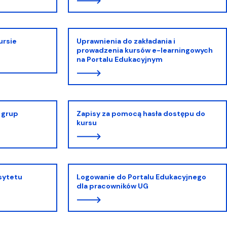
ursie
Uprawnienia do zakładania i
prowadzenia kursów e-learningowych
na Portalu Edukacyjnym
 grup
Zapisy za pomocą hasła dostępu do
kursu
sytetu
Logowanie do Portalu Edukacyjnego
dla pracowników UG