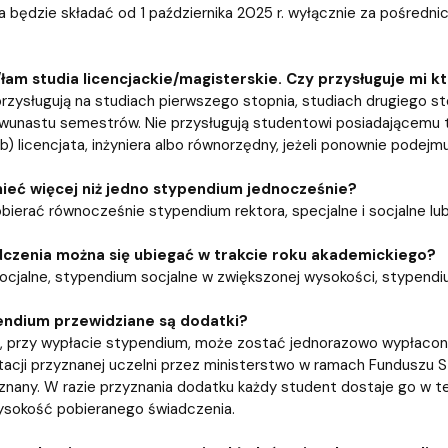
 będzie składać od 1 października 2025 r. wyłącznie za pośred
am studia licencjackie/magisterskie. Czy przysługuje mi k
rzysługują na studiach pierwszego stopnia, studiach drugiego stopn
wunastu semestrów. Nie przysługują studentowi posiadającemu ty
b) licencjata, inżyniera albo równorzędny, jeżeli ponownie podejm
ieć więcej niż jedno stypendium jednocześnie?
bierać równocześnie stypendium rektora, specjalne i socjalne lu
dczenia można się ubiegać w trakcie roku akademickiego?
cjalne, stypendium socjalne w zwiększonej wysokości, stypendi
endium przewidziane są dodatki?
u, przy wypłacie stypendium, może zostać jednorazowo wypłacon
acji przyznanej uczelni przez ministerstwo w ramach Funduszu S
znany. W razie przyznania dodatku każdy student dostaje go w t
ysokość pobieranego świadczenia.