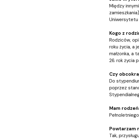
Między innymi
zamieszkania)
Uniwersytetu 
Kogo z rodz
Rodziców, opi
roku życia, a
małżonka, a ta
26. rok życia
Czy obcokra
Do stypendium 
poprzez stand
Stypendialneg
Mam rodzeńst
Pełnoletniego
Powtarzam ro
Tak, przysług