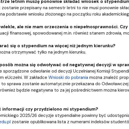
trze letnim muszę ponownie składać wniosek o stypendiu
t zostanie przepisany na semestr letni to nie musi ponownie skł
 na podstawie wniosku złożonego na początku roku akademickieg
wlekle, ale nie mam orzeczenia o niepełnosprawności. Czy
uacji finansowej, spowodowanej m.in. również stanem zdrowia, m
rać się o stypendium na więcej niż jednym kierunku?
ożna otrzymywać tylko na jednym kierunku.
i sposób można się odwoływać od negatywnej decyzji w spr
 sporządzone odwołanie od decyzji Uczelnianej Komisji Stypendi
m eUczelni. W zakładce
Wnioski do pobrania
można znaleźć propo
i to sprawa zostanie automatycznie przekazana do Odwoławczej K
j również będzie negatywna to za jej pośrednictwem można kier
 informacji czy przydzielono mi stypendium?
emickiego 2025/26 decyzje stypendialne powinny być udostępnia
edu.pl
zostanie opublikowana lista z numerami indeksów student