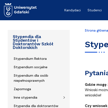
Przejdź do treści
Kandydaci
Studenci
Strona główn
Stypendia dla
Studentów i
Stype
Doktorantów Szkół
Doktorskich
Stypendium Rektora
Stypendium socjalne
Pytani
Stypendium dla osób
niepełnosprawnych
Gdzie mogę 
Zapomoga
Wnioski można
wniosków!
Inne stypendia
Czy wniosek
Stypendia dla doktorantów