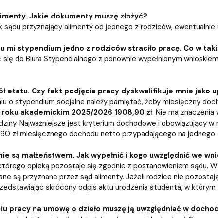
limenty. Jakie dokumenty muszę złożyć?
ok sądu przyznający alimenty od jednego z rodziców, ewentualni
u mi stypendium jedno z rodziców straciło pracę. Co w taki
ć się do Biura Stypendialnego z ponownie wypełnionym wnioskiem
ół etatu. Czy fakt podjęcia pracy dyskwalifikuje mnie jak
niu o stypendium socjalne należy pamiętać, żeby miesięczny doc
w
roku akademickim 2025/2026 1908,90 z
ł. Nie ma znaczenia
dziny. Najważniejsze jest kryterium dochodowe i obowiązujący
90 zł miesięcznego dochodu netto przypadającego na jednego c
nie są małżeństwem. Jak wypełnić i kogo uwzględnić we wn
którego opieką pozostaje się zgodnie z postanowieniem sądu. 
ne są przyznane przez sąd alimenty. Jeżeli rodzice nie pozosta
edstawiając skrócony odpis aktu urodzenia studenta, w którym 
iu pracy na umowę o dzieło muszę ją uwzględniać w dochod