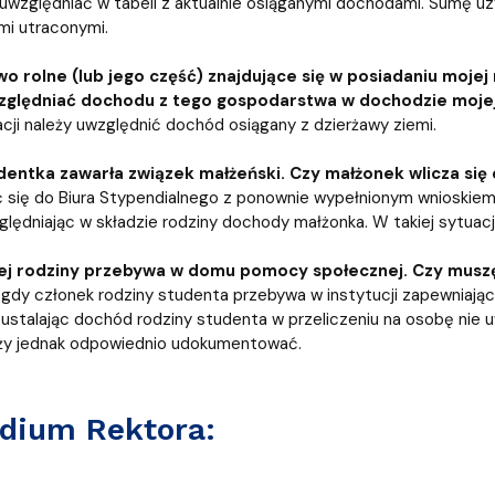
j uwzględniać w tabeli z aktualnie osiąganymi dochodami. Sumę uz
mi utraconymi.
 rolne (lub jego część) znajdujące się w posiadaniu mojej
zględniać dochodu z tego gospodarstwa w dochodzie mojej
acji należy uwzględnić dochód osiągany z dzierżawy ziemi.
entka zawarła związek małżeński. Czy małżonek wlicza się 
ć się do Biura Stypendialnego z ponownie wypełnionym wnioskiem
lędniając w składzie rodziny dochody małżonka. W takiej sytuacj
ej rodziny przebywa w domu pomocy społecznej. Czy muszę 
gdy członek rodziny studenta przebywa w instytucji zapewniając
 ustalając dochód rodziny studenta w przeliczeniu na osobę nie u
eży jednak odpowiednio udokumentować.
dium Rektora: