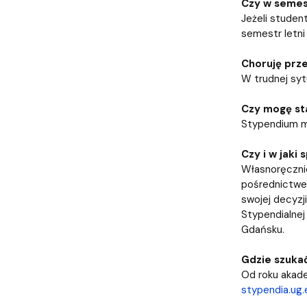
Czy w semes
Jeżeli studen
semestr letni
Choruję prze
W trudnej syt
Czy mogę sta
Stypendium m
Czy i w jak
Własnoręcznie
pośrednictwe
swojej decyzj
Stypendialne
Gdańsku.
Gdzie szukać
Od roku akad
stypendia.ug.