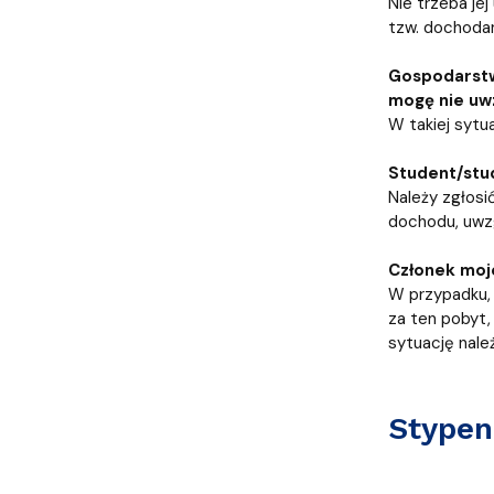
Nie trzeba je
tzw. dochoda
Gospodarstwo
mogę nie uw
W takiej sytu
Student/stud
Należy zgłosi
dochodu, uwzg
Członek moj
W przypadku, 
za ten pobyt,
sytuację nal
Stypen