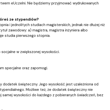
nictwem eUczelni. Nie będziemy przyjmować wydrukowanych
tóreś ze stypendiów?
ia i jednolitych studiach magisterskich, jednak nie dłużej niż
tuł zawodowy: a) magistra, magistra inżyniera albo
uje studia pierwszego stopnia.
b socjalne w zwiększonej wysokości.
um specjalne oraz zapomogi.
y dodatek świąteczny. Jego wysokość jest uzależniona od
typendialnego. Możliwe też, że dodatek świąteczny nie
ej samej wysokości do każdego z pobieranych świadczeń, bez