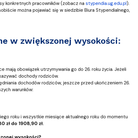
esy konkretnych pracowników (zobacz na
stypendia.ug.edu.pl
).
iście można pojawiać się w siedzibie Biura Stypendialnego,
lne w zwiększonej wysokości:
?
ice mają obowiązek utrzymywania go do 26. roku życia. Jeżeli
ykazywać dochody rodziców.
ględniania dochodów rodziców, jeszcze przed ukończeniem 26.
ższych warunków:
niego roku i wszystkie miesiące aktualnego roku do momentu
0 zł do 1908,90 zł.
szonej wysokości?