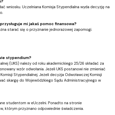
m?
adać wniosku. Uczelniana Komisja Stypendialna wyda decyzję na
o.
 przysługuje mi jakaś pomoc finansowa?
ożna starać się o przyznanie jednorazowej zapomogi.
awie stypendium?
alnej (UKS) należy od roku akademickiego 25/26 składać za
nowany wzór odwołania. Jeżeli UKS postanowi nie zmieniać
omisji Stypendialnej. Jeżeli decyzja Odwoławczej Komisji
ować skargę do Wojewódzkiego Sądu Administracyjnego w
ne studentom w eUczelni. Ponadto na stronie
ów, którym przyznano odpowiednie świadczenia.