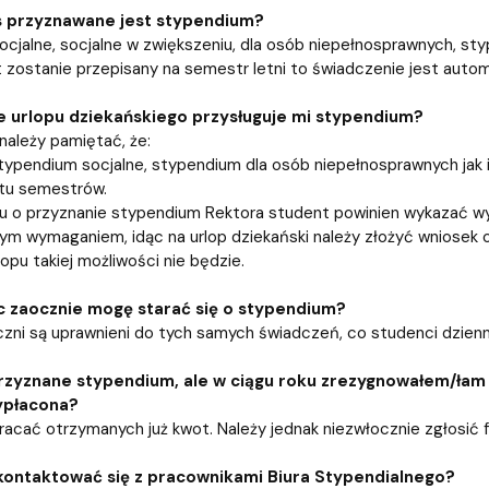
es przyznawane jest stypendium?
cjalne, socjalne w zwiększeniu, dla osób niepełnosprawnych, st
t zostanie przepisany na semestr letni to świadczenie jest aut
e urlopu dziekańskiego przysługuje mi stypendium?
 należy pamiętać, że:
ypendium socjalne, stypendium dla osób niepełnosprawnych jak
tu semestrów.
o przyznanie stypendium Rektora student powinien wykazać wyłą
ym wymaganiem, idąc na urlop dziekański należy złożyć wniosek 
opu takiej możliwości nie będzie.
c zaocznie mogę starać się o stypendium?
zni są uprawnieni do tych samych świadczeń, co studenci dzienn
rzyznane stypendium, ale w ciągu roku zrezygnowałem/łam 
ypłacona?
racać otrzymanych już kwot. Należy jednak niezwłocznie zgłosić f
kontaktować się z pracownikami Biura Stypendialnego?