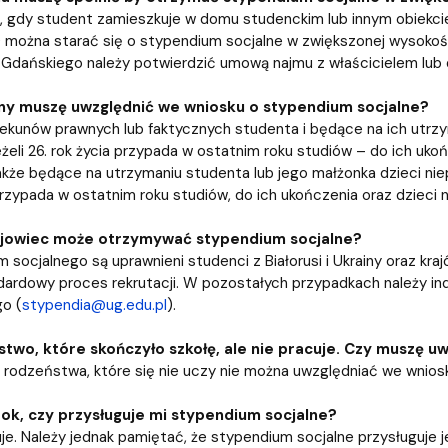
, gdy student zamieszkuje w domu studenckim lub innym obiekcie
 można starać się o stypendium socjalne w zwiększonej wysokośc
Gdańskiego należy potwierdzić umową najmu z właścicielem lub
iny muszę uwzględnić we wniosku o stypendium socjalne?
ekunów prawnych lub faktycznych studenta i będące na ich utrzyma
 jeżeli 26. rok życia przypada w ostatnim roku studiów – do ich u
kże będące na utrzymaniu studenta lub jego małżonka dzieci niepeł
 przypada w ostatnim roku studiów, do ich ukończenia oraz dzieci
jowiec może otrzymywać stypendium socjalne?
socjalnego są uprawnieni studenci z Białorusi i Ukrainy oraz krajó
ardowy proces rekrutacji. W pozostałych przypadkach należy ind
o (
stypendia@ug.edu.pl
).
wo, które skończyło szkołę, ale nie pracuje. Czy muszę u
 rodzeństwa, które się nie uczy nie można uwzględniać we wnios
k, czy przysługuje mi stypendium socjalne?
uje. Należy jednak pamiętać, że stypendium socjalne przysługuj