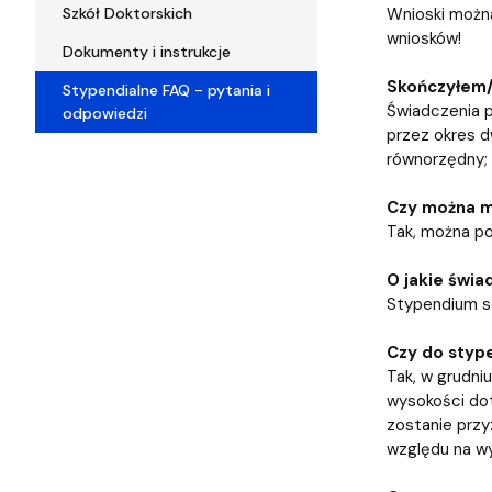
Szkół Doktorskich
Wnioski można
wniosków!
Dokumenty i instrukcje
Skończyłem/ł
Stypendialne FAQ - pytania i
Świadczenia p
odpowiedzi
przez okres d
równorzędny; 
Czy można m
Tak, można po
O jakie świa
Stypendium so
Czy do styp
Tak, w grudni
wysokości dot
zostanie przy
względu na w