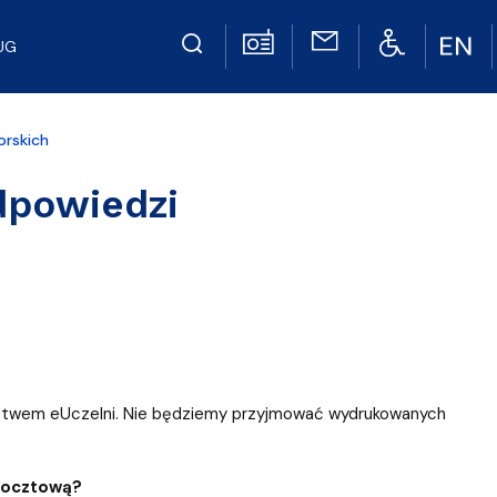
UG
orskich
dpowiedzi
nictwem eUczelni. Nie będziemy przyjmować wydrukowanych
 pocztową?