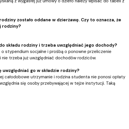
yskaną z wygasłej już umowy o dzieło należy wpisać do tabeli z
 rodziny zostało oddane w dzierżawę. Czy to oznacza, że
 rodziny?
do składu rodziny i trzeba uwzględniać jego dochody?
 o stypendium socjalne i prośbą o ponowne przeliczenie
i nie trzeba już uwzględniać dochodów rodziców.
uwzględniać go w składzie rodziny?
ej całodobowe utrzymanie i rodzina studenta nie ponosi opłaty
względnia się osoby przebywającej w tejże instytucji. Taką