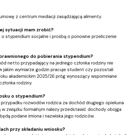
e umowę z centrum mediacji zasądzającą alimenty.
ej sytuacji mam zrobić?
 o stypendium socjalne i prośbą o ponowne przeliczenie
o uprawnionego do pobierania stypendium?
hód netto przypadający na jednego członka rodziny nie
 w jakim wymiarze godzin pracuje student czy pozostali
 w roku akademickim 2025/26 próg wynoszący wspomniane
złonka rodziny.
iosku o stypendium?
W przypadku rozwodów rodzica za dochód drugiego opiekuna
ją w związku formalnym należy przedstawić dochody obojga
będą podane imiona i nazwiska jego rodziców.
ach przy składaniu wniosku?