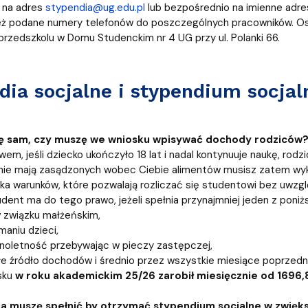
 na adres
stypendia@ug.edu.pl
lub bezpośrednio na imienne adr
ż podane numery telefonów do poszczególnych pracowników. Osob
przedszkolu w Domu Studenckim nr 4 UG przy ul. Polanki 66.
dia socjalne i stypendium socja
ię sam, czy muszę we wniosku wpisywać dochody rodziców
em, jeśli dziecko ukończyło 18 lat i nadal kontynuuje naukę, rodz
 i nie mają zasądzonych wobec Ciebie alimentów musisz zatem w
ilka warunków, które pozwalają rozliczać się studentowi bez uwz
tudent ma do tego prawo, jeżeli spełnia przynajmniej jeden z poni
w związku małżeńskim,
maniu dzieci,
łnoletność przebywając w pieczy zastępczej,
łe źródło dochodów i średnio przez wszystkie miesiące poprzed
sku
w roku akademickim 25/26 zarobił miesięcznie od 1696,8
ia muszę spełnić by otrzymać stypendium socjalne w zwięk