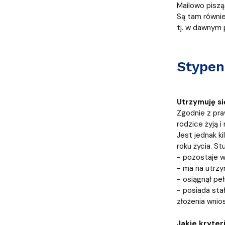
Mailowo piszą
Są tam równie
tj. w dawnym 
Stypen
Utrzymuję s
Zgodnie z praw
rodzice żyją
Jest jednak k
roku życia. S
- pozostaje 
- ma na utrzy
- osiągnął pe
- posiada sta
złożenia wnio
Jakie kryter