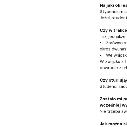
Na jaki okr
Stypendium so
Jeżeli studen
Czy w trakci
Tak, jednakże
• Zarówno st
okres dwunas
• We wniosku 
W związku z t
powrocie z url
Czy studiują
Studenci zaoc
Zostało mi p
wcześniej w
Nie trzeba zw
Jak można s