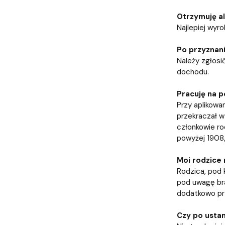
Otrzymuję a
Najlepiej wyr
Po przyznani
Należy zgłosi
dochodu.
Pracuję na p
Przy aplikowa
przekraczał 
członkowie ro
powyżej 1908,
Moi rodzice 
Rodzica, pod 
pod uwagę bra
dodatkowo prz
Czy po ustan