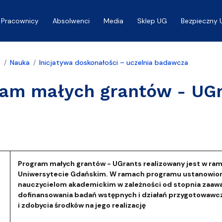
Pracownicy
Absolwenci
Media
Sklep UG
Bezpieczny 
a
Nauka
Inicjatywa doskonałości – uczelnia badawcza
ram małych grantów - UG
Program małych grantów - UGrants realizowany jest w ram
Uniwersytecie Gdańskim. W ramach programu ustanowion
nauczycielom akademickim w zależności od stopnia zaawa
dofinansowania badań wstępnych i działań przygotowawc
i zdobycia środków na jego realizację