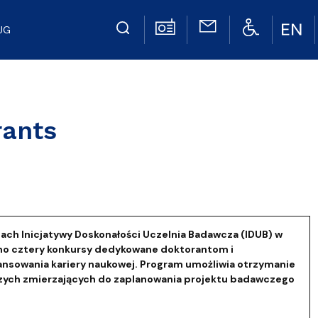
UG
rants
ach Inicjatywy Doskonałości Uczelnia Badawcza (IDUB) w
o cztery konkursy dedykowane doktorantom i
nsowania kariery naukowej. Program umożliwia otrzymanie
zych zmierzających do zaplanowania projektu badawczego