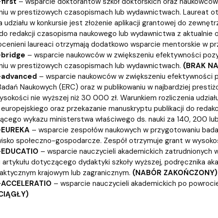
first
– wsparcie doktorantów szkół doktorskich oraz naukowcó
niu w prestiżowych czasopismach lub wydawnictwach. Laureat ot
a udziału w konkursie jest złożenie aplikacji grantowej do zewnęt
i do redakcji czasopisma naukowego lub wydawnictwa z aktualnie
ocenieni laureaci otrzymają dodatkowo wsparcie mentorskie w p
-bridge
– wsparcie naukowców w zwiększeniu efektywności poz
niu w prestiżowych czasopismach lub wydawnictwach.
(BRAK N
-advanced
– wsparcie naukowców w zwiększeniu efektywności po
Badań Naukowych (ERC) oraz w publikowaniu w najbardziej prest
ysokości nie wyższej niż 30 000 zł. Warunkiem rozliczenia udziału
europejskiego oraz przekazanie manuskryptu publikacji do redak
ącego wykazu ministerstwa właściwego ds. nauki za 140, 200 lu
-EUREKA
– wsparcie zespołów naukowych w przygotowaniu badań 
isko społeczno-gospodarcze. Zespół otrzymuje grant w wysokośc
-EDUCATIO
– wsparcie nauczycieli akademickich zatrudnionych 
cji artykułu dotyczącego dydaktyki szkoły wyższej, podręcznika aka
aktycznym krajowym lub zagranicznym.
(NABÓR ZAKOŃCZONY)
-ACCELERATIO
–
wsparcie nauczycieli akademickich po powrocie
CIĄGŁY)