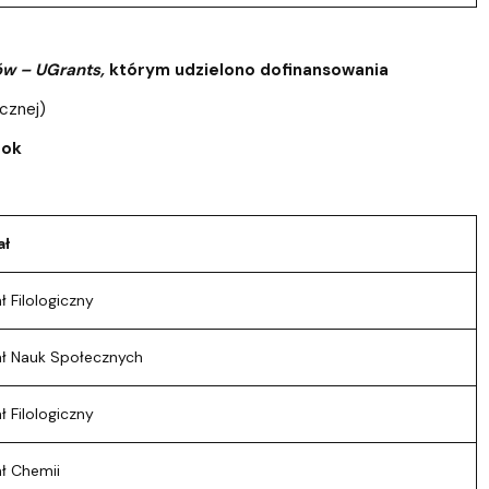
tów
–
UGrants,
którym udzielono dofinansowania
ycznej)
rok
ał
 Filologiczny
ł Nauk Społecznych
 Filologiczny
ł Chemii