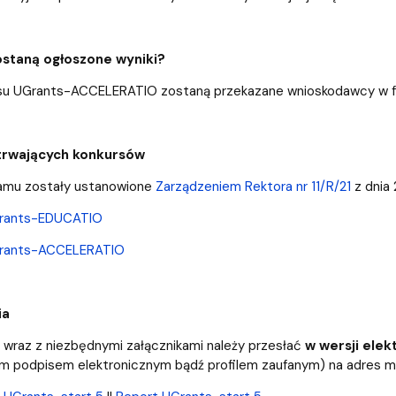
zostaną ogłoszone wyniki?
rsu UGrants-ACCELERATIO zostaną przekazane wnioskodawcy w fo
trwających konkursów
amu zostały ustanowione
Zarządzeniem Rektora nr 11/R/21
z dnia 
Grants-EDUCATIO
Grants-ACCELERATIO
ia
wraz z niezbędnymi załącznikami należy przesłać
w wersji elek
ym podpisem elektronicznym bądź profilem zaufanym
)
na adres m