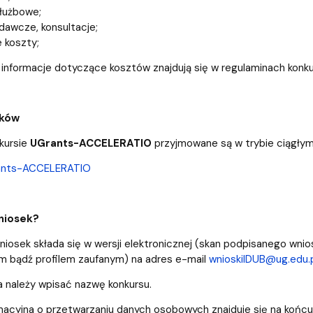
łużbowe;
dawcze, konsultacje;
 koszty;
nformacje dotyczące kosztów znajdują się w regulaminach konku
sków
kursie
UGrants-ACCELERATIO
przyjmowane są w trybie ciągłym
ants-ACCELERATIO
niosek?
iosek składa się w wersji elektronicznej (
skan podpisanego wnios
ym bądź profilem zaufanym
) na adres e-mail
wnioskiIDUB@ug.edu.
a należy wpisać nazwę konkursu.
rmacyjna o przetwarzaniu danych osobowych znajduje się na końcu