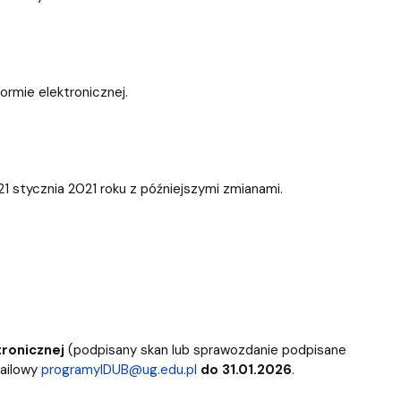
rmie elektronicznej.
21 stycznia 2021 roku z późniejszymi zmianami.
tronicznej
(podpisany skan
lub sprawozdanie podpisane
ailowy
programyIDUB@ug.edu.pl
do 31.01.2026
.