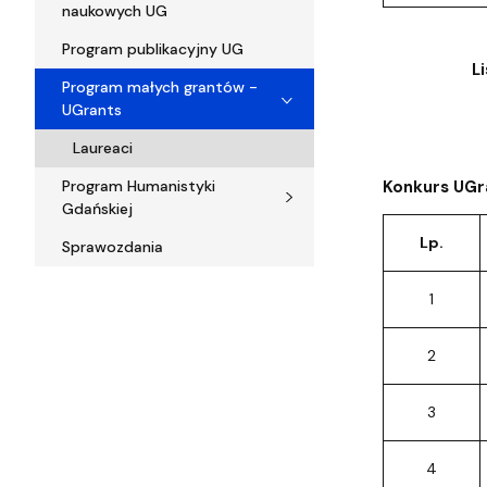
naukowych UG
Program publikacyjny UG
L
Program małych grantów -
UGrants
Laureaci
Program Humanistyki
Konkurs UGr
Gdańskiej
Lp.
Sprawozdania
1
2
3
4