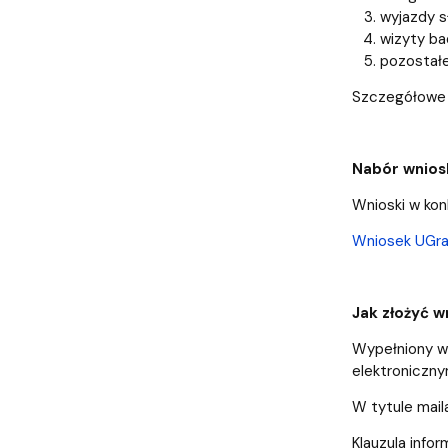
wyjazdy s
wizyty ba
pozostałe
Szczegółowe i
Nabór wnio
Wnioski w kon
Wniosek UGr
Jak złożyć w
Wypełniony wn
elektroniczn
W tytule mail
Klauzula info