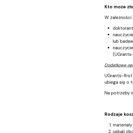
Kto może zł
W zależności 
doktorant
nauczyci
lub bada
nauczycie
(UGrants
Dodatkowe ogr
UGrants-first
ubiega się o t
Na potrzeby n
Rodzaje kos
materiały
usługi ob