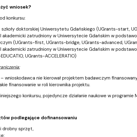
ożyć wniosek?
od konkursu:
 szkoły doktorskiej Uniwersytetu Gdańskiego (UGrants-start, UG
el akademicki zatrudniony w Uniwersytecie Gdańskim w podsta
wczym (UGrants-first, UGrants-bridge, UGrants-advanced, UGr
l akademicki zatrudniony w Uniwersytecie Gdańskim w podstaw
-EDUCATIO, UGrants-ACCELERATIO)
aniczenia:
 – wnioskodawca nie kierował projektem badawczym finansowanym
akie finansowanie w roli kierownika projektu.
iniejszego konkursu, pojedyncze działanie naukowe w programie M
ztów podlegające dofinansowaniu
 i drobny sprzęt,
ce;