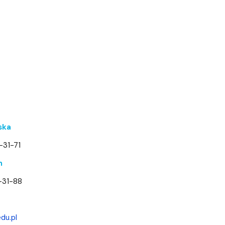
ska
3-31-71
n
3-31-88
du.pl