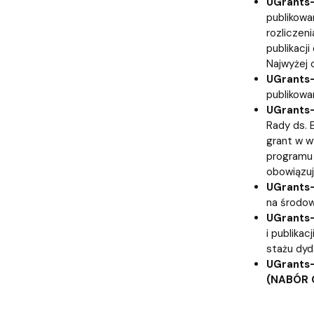
UGrants-
publikowa
rozliczeni
publikacj
Najwyżej 
UGrants
publikowa
UGrants
Rady ds. 
grant w w
programu 
obowiązuj
UGrants
na środow
UGrants
i publika
stażu dyd
UGrants
(NABÓR 