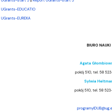
 UGrants-start 5
||
Report UGrants-start 5
e UGrants-EDUCATIO
e UGrants-EUREKA
BIURO NAUKI
Agata Głombiow
pokój 510, tel. 58 52
Sylwia Heltma
pokój 510, tel. 58 52
programyIDUB@ug.e