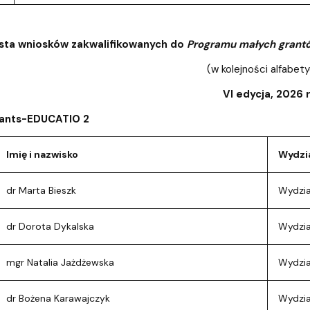
ista wniosków zakwalifikowanych do
Programu małych gran
(w kolejności alfabet
VI edycja, 2026 
ants-EDUCATIO 2
Imię i nazwisko
Wydzi
dr Marta Bieszk
Wydział
dr Dorota Dykalska
Wydzia
mgr Natalia Jażdżewska
Wydział
dr Bożena Karawajczyk
Wydzia