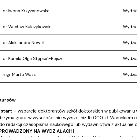
dr Iwona Krzyżanowska
Wydział
dr Wacław Kulczykowski
Wydzia
dr Aleksandra Nowel
Wydział
dr Kamila Olga Stępień-Rejszel
Wydzia
mgr Marta Wass
Wydział
kursów
start
–
wsparcie doktorantów szkół doktorskich w publikowani
trzyma grant w wysokości nie wyższej niż 15 000 zł. Warunkiem ro
i do redakcji czasopisma naukowego lub wydawnictwa z aktualnie
PROWADZONY NA WYDZIAŁACH)