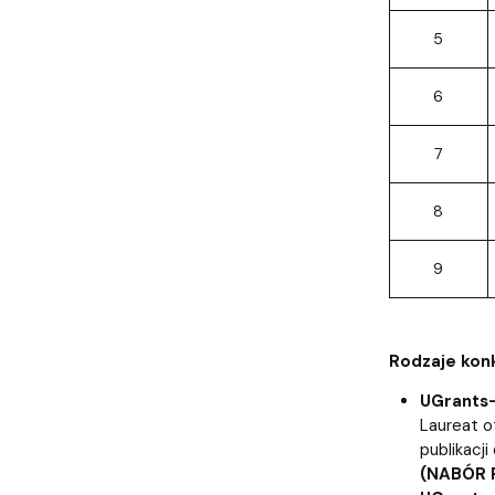
5
6
7
8
9
Rodzaje kon
UGrants-
Laureat o
publikacj
(NABÓR 