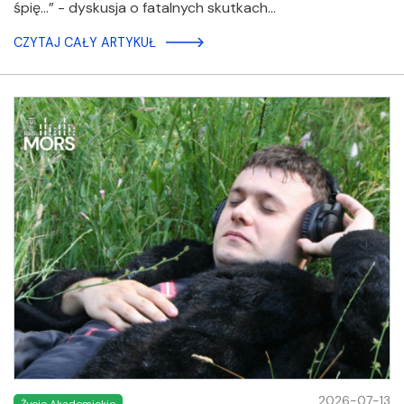
śpię...” - dyskusja o fatalnych skutkach…
CZYTAJ CAŁY ARTYKUŁ
2026-07-13