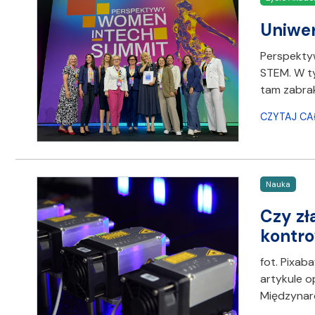
Uniwer
Perspektyw
STEM. W t
tam zabrak
CZYTAJ CA
Nauka
Czy zł
kontro
fot. Pixab
artykule 
Międzynaro