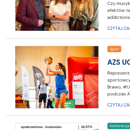
Czy muzyko
efektów t
addictions
CZYTAJ CA
Sport
AZS UG
Reprezenta
sportowcy 
Brawo, #UG
podczas 
CZYTAJ CA
Konferencje