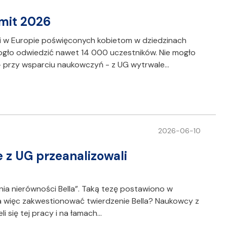
mit 2026
i w Europie poświęconych kobietom w dziedzinach
ogło odwiedzić nawet 14 000 uczestników. Nie mogło
 - przy wsparciu naukowczyń - z UG wytrwale…
2026-06-10
z UG przeanalizowali
ia nierówności Bella”. Taką tezę postawiono w
 więc zakwestionować twierdzenie Bella? Naukowcy z
 się tej pracy i na łamach…