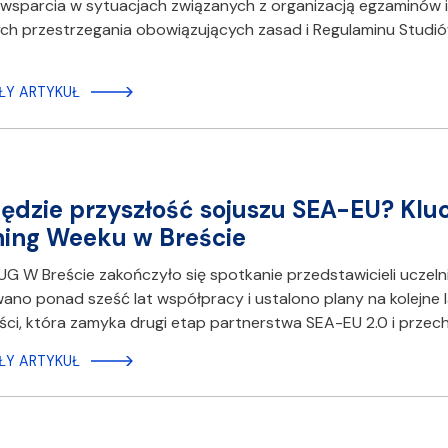
wsparcia w sytuacjach związanych z organizacją egzaminów i 
h przestrzegania obowiązujących zasad i Regulaminu Studiów
ŁY ARTYKUŁ
ędzie przyszłość sojuszu SEA-EU? Klu
ing Weeku w Breście
UG W Breście zakończyło się spotkanie przedstawicieli ucze
o ponad sześć lat współpracy i ustalono plany na kolejne 
ci, która zamyka drugi etap partnerstwa SEA-EU 2.0 i przec
ŁY ARTYKUŁ