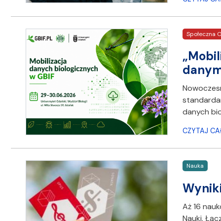
Społeczna O
„Mobil
danymi
Nowoczesne
standardam
danych bio
CZYTAJ CA
Nauka
Wyniki
Aż 16 nau
Nauki. Łąc