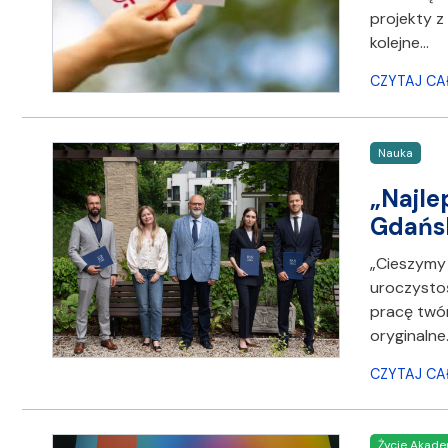
projekty z
kolejne…
CZYTAJ CA
Nauka
„Najle
Gdańs
„Cieszymy
uroczysto
pracę twó
oryginalne
CZYTAJ CA
Życie Akade