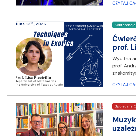
CZYTAJ CA
Konferencje
Ćwierć
prof. L
Wybitna am
prof. Andr
znakomityc
CZYTAJ CA
Społeczna O
Muzyka
uzależ