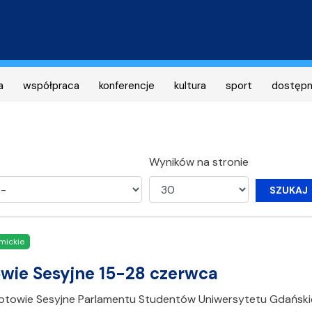
Przejdź
do
treści
a
współpraca
konferencje
kultura
sport
dostęp
Wyników na stronie
SZUKAJ
mickie
wie Sesyjne 15-28 czerwca
otowie Sesyjne Parlamentu Studentów Uniwersytetu Gdańskie