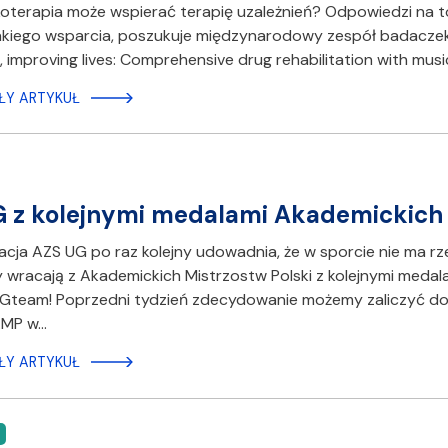
terapia może wspierać terapię uzależnień? Odpowiedzi na t
akiego wsparcia, poszukuje międzynarodowy zespół badaczek
, improving lives: Comprehensive drug rehabilitation with musi
ŁY ARTYKUŁ
 z kolejnymi medalami Akademickich M
cja AZS UG po raz kolejny udowadnia, że w sporcie nie ma rz
wracają z Akademickich Mistrzostw Polski z kolejnymi medalam
team! Poprzedni tydzień zdecydowanie możemy zaliczyć do u
AMP w…
ŁY ARTYKUŁ