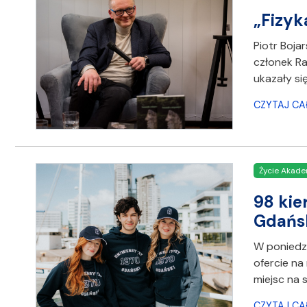
„Fizyk
Piotr Boja
członek Ra
ukazały si
CZYTAJ CA
Życie Akade
98 kie
Gdańs
W poniedzi
ofercie na
miejsc na 
CZYTAJ CA