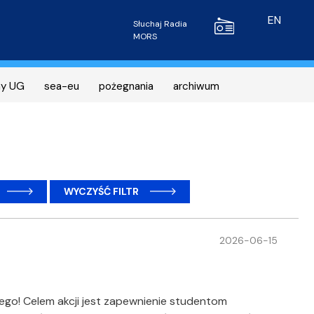
Radio MORS
EN
Słuchaj Radia
MORS
ny UG
sea-eu
pożegnania
archiwum
WYCZYŚĆ FILTR
2026-06-15
go! Celem akcji jest zapewnienie studentom