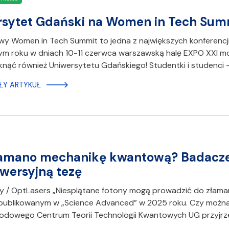
sytet Gdański na Women in Tech Sum
y Women in Tech Summit to jedna z największych konferencj
ym roku w dniach 10-11 czerwca warszawską halę EXPO XXI m
nąć również Uniwersytetu Gdańskiego! Studentki i studenci
ŁY ARTYKUŁ
amano mechanikę kwantową? Badacze 
wersyjną tezę
ay / OptLasers „Niesplątane fotony mogą prowadzić do złaman
opublikowanym w „Science Advanced” w 2025 roku. Czy można
dowego Centrum Teorii Technologii Kwantowych UG przyjrzeli