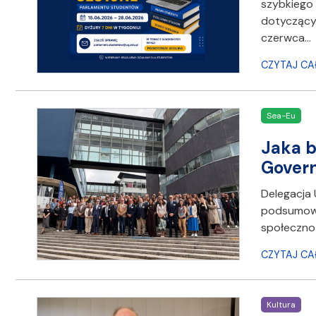
szybkiego 
dotyczącyc
czerwca…
CZYTAJ CA
Sea-Eu
Jaka b
Govern
Delegacja 
podsumowan
społecznoś
CZYTAJ CA
Kultura