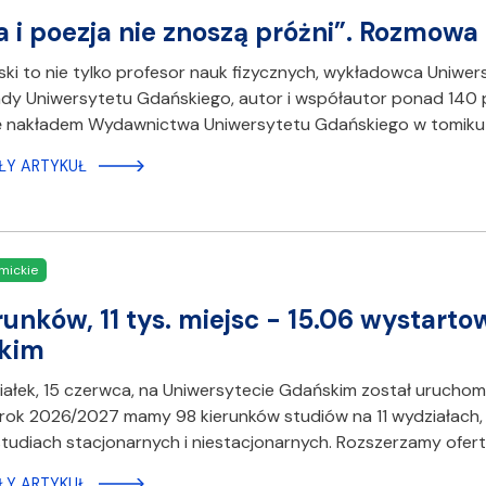
a i poezja nie znoszą próżni”. Rozmowa 
rski to nie tylko profesor nauk fizycznych, wykładowca Uniw
dy Uniwersytetu Gdańskiego, autor i współautor ponad 140 p
ę nakładem Wydawnictwa Uniwersytetu Gdańskiego w tomiku pt
ŁY ARTYKUŁ
mickie
runków, 11 tys. miejsc - 15.06 wystart
kim
ałek, 15 czerwca, na Uniwersytecie Gdańskim został urucho
 rok 2026/2027 mamy 98 kierunków studiów na 11 wydziałach,
studiach stacjonarnych i niestacjonarnych. Rozszerzamy ofert
ŁY ARTYKUŁ